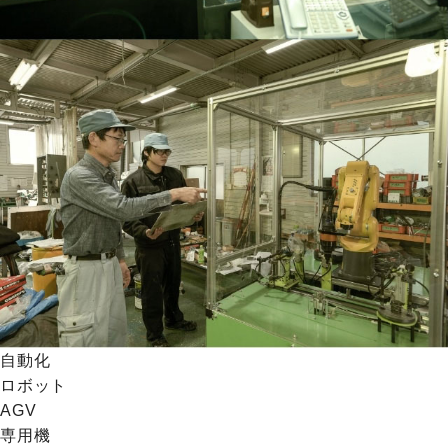
自動化
ロボット
AGV
専用機